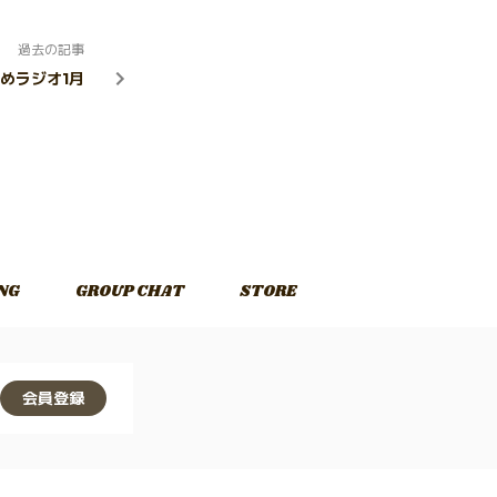
過去の記事
月締めラジオ1月
NG
GROUP CHAT
STORE
会員登録