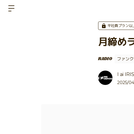
平社員プラン以
月締めラ
RADIO
ファンク
I ai I
2025/04