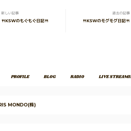
新しい記事
過去の記事
🍴KSWのもぐもぐ日記🍴
🍴KSWのモグモグ日記🍴
PROFILE
BLOG
RADIO
LIVE STREAMI
 IRIS MONDO(株)