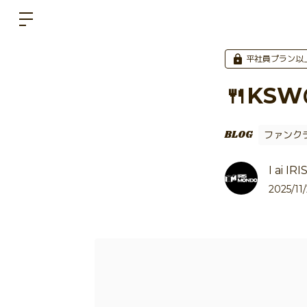
平社員プラン以
🍴KS
BLOG
ファンク
I ai I
2025/11