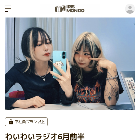
ロ
平社員プラン以上
わいわいラジオ6月前半