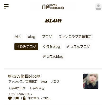
ロ
BLOG
ALL
blog
ブログ
ファンクラブ会員限定
くるみブログ
くるみblog
さったんブログ
さったんblog
🧡KSW動画blog🧡
ファンクラブ会員限定
blog
ブログ
くるみブログ
くるみblog
2025/05/06 01:04
1
1
平社員プラン以上