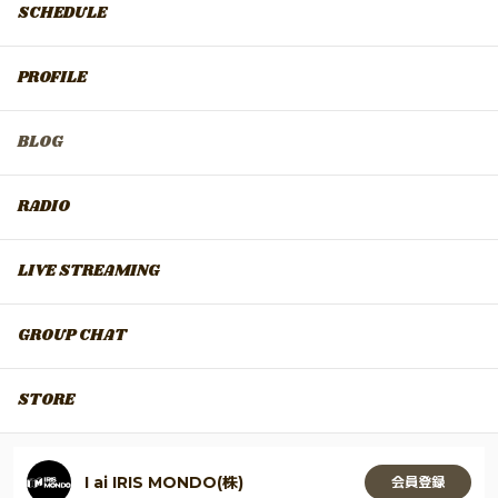
SCHEDULE
PROFILE
BLOG
RADIO
LIVE STREAMING
GROUP CHAT
STORE
I ai IRIS MONDO(株)
会員登録